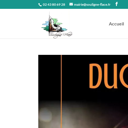
02 43 80 69 28
mairie@souligne-flace.fr
Accueil