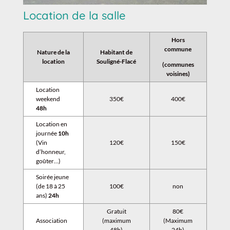
Location de la salle
Hors
commune
Nature de la
Habitant de
location
Souligné-Flacé
(communes
voisines)
Location
weekend
350€
400€
48h
Location en
journée
10h
(Vin
120€
150€
d’honneur,
goûter…)
Soirée jeune
(de 18 à 25
100€
non
ans)
24h
Gratuit
80€
Association
(maximum
(Maximum
48h)
24h)