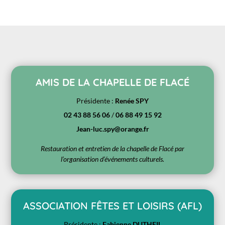
AMIS DE LA CHAPELLE DE FLACÉ
Présidente :
Renée SPY
02 43 88 56 06
/
06 88 49 15 92
Jean-luc.spy@orange.fr
Restauration et entretien de la chapelle de Flacé par
l’organisation d’événements culturels.
ASSOCIATION FÊTES ET LOISIRS (AFL)
Présidente :
Fabienne DUTHEIL