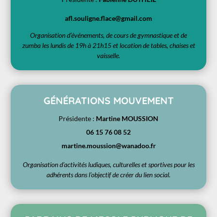
afl.souligne.flace@gmail.com
Organisation d’événements, de cours de gymnastique et de
zumba les lundis de 19h à 21h15 et location de tables, chaises et
vaisselle.
GÉNÉRATIONS MOUVEMENT
Présidente :
Martine MOUSSION
06 15 76 08 52
martine.moussion@wanadoo.fr
Organisation d’activités ludiques, culturelles et sportives pour les
adhérents dans l’objectif de créer du lien social.