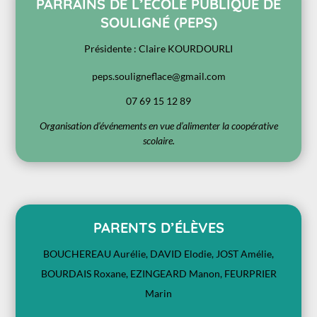
PARRAINS DE L’ECOLE PUBLIQUE DE
SOULIGNÉ (PEPS)
Présidente : Claire KOURDOURLI
peps.souligneflace@gmail.com
07 69 15 12 89
Organisation d’événements en vue d’alimenter la coopérative
scolaire.
PARENTS D’ÉLÈVES
BOUCHEREAU Aurélie, DAVID Elodie, JOST Amélie,
BOURDAIS Roxane, EZINGEARD Manon, FEURPRIER
Marin