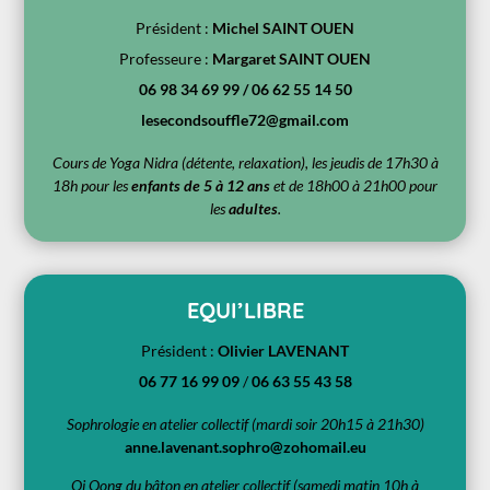
Président :
Michel SAINT OUEN
Professeure :
Margaret SAINT OUEN
06 98 34 69 99 /
06 62 55 14 50
lesecondsouffle72@gmail.com
Cours de Yoga Nidra (détente, relaxation), les jeudis de 17h30 à
18h pour les
enfants de 5 à 12 ans
et de 18h00 à 21h00 pour
les
adultes
.
EQUI’LIBRE
Président :
Olivier LAVENANT
06 77 16 99 09
/
06 63 55 43 58
Sophrologie en atelier collectif (mardi soir 20h15 à 21h30)
anne.lavenant.sophro@zohomail.eu
Qi Qong du bâton en atelier collectif (samedi matin 10h à